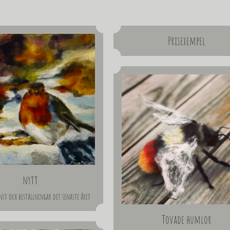
Prisexempel
nytt
nst och beställningar det senaste året
Tovade humlor