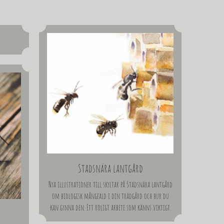
Stadsnära lantgård
Nya illustrationer till skyltar på Stadsnära lantgård
om biologisk mångfald i din trädgård och hur du
kan gynna den. Ett roligt arbete som känns viktigt.