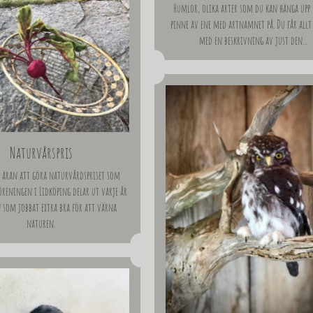
Humlor, olika arter som du kan hänga upp
pinne av ene med artnamnet på. Du får allt 
med en beskrivning av just den…
Naturvårspris
t äran att göra naturvårdspriset som
reningen i Lidköping delar ut varje år
 som jobbat extra bra för att värna
naturen.