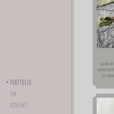
Jag har fåt
naturskyddsfö
till någon
PORTFOLIO
OM
KONTAKT