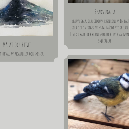
Sparvuggla
Sparvuggla, glaucidium passerinum En na
Uggla och Sveriges minsta, något större än 
Lever i barr och blandskog och lever av gna
småfåglar
Målat och ritat
et urval av akvareller och skisser.