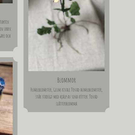
ttaktiv
en sparv.
gare och
Blommor
Humleblomster, Geum rivale Tovad humleblomster,
står stadigt med hjälp av sina rötter. Tovad
slåtterblomma